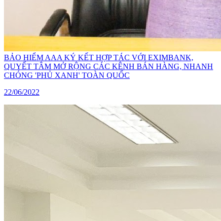
BẢO HIỂM AAA KÝ KẾT HỢP TÁC VỚI EXIMBANK,
QUYẾT TÂM MỞ RỘNG CÁC KÊNH BÁN HÀNG, NHANH
CHÓNG 'PHỦ XANH' TOÀN QUỐC
22/06/2022