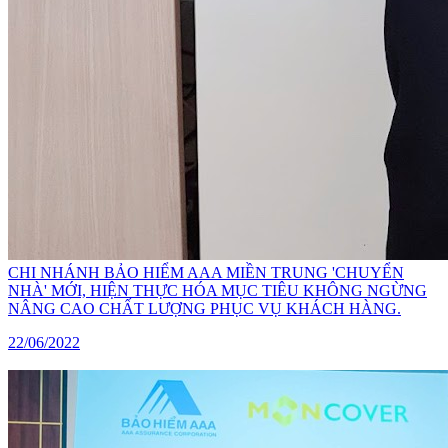
CHI NHÁNH BẢO HIỂM AAA MIỀN TRUNG 'CHUYỂN
NHÀ' MỚI, HIỆN THỰC HÓA MỤC TIÊU KHÔNG NGỪNG
NÂNG CAO CHẤT LƯỢNG PHỤC VỤ KHÁCH HÀNG.
22/06/2022