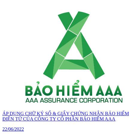
ÁP DỤNG CHỮ KÝ SỐ & GIẤY CHỨNG NHẬN BẢO HIỂM
ĐIỆN TỬ CỦA CÔNG TY CỔ PHẦN BẢO HIỂM AAA
22/06/2022