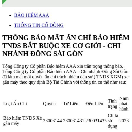
BẢO HIỂM AAA
THÔNG TIN CỔ ĐÔNG
THÔNG BÁO MẤT ẤN CHỈ BẢO HIỂM
TNDS BẮT BUỘC XE CƠ GIỚI - CHI
NHÁNH ĐÔNG SÀI GÒN
Tổng Công ty Cổ phần Bảo hiểm AAA xin trân trọng thông báo,
Tổng Công ty Cổ phần Bảo hiểm AAA – Chi nhánh Đông Sài Gòn
đã làm mất một quyển ấn chỉ trách nhiệm dân sự ( TNDS XGM) xe
gắn máy theo quy định Bộ Tài Chính với thông tin cụ thể như sau:
Năm
Tình
Loại Ấn Chỉ
Quyển
Từ Liên
Đến Liên
phát
trạng
hành
Chưa
Bảo hiểm TNDS Xe
23003144
230031431
230031435
sử
2023
gắn máy
dụng