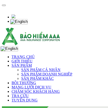
TRANG CHỦ
GIỚI THIỆU
SẢN PHẨM
SẢN PHẨM CÁ NHÂN
SẢN PHẨM DOANH NGHIỆP
SẢN PHẨM KHÁC
BỒI THƯỜNG
MẠNG LƯỚI DỊCH VỤ
CHĂM SÓC KHÁCH HÀNG
TRA CỨU
TUYỂN DỤNG