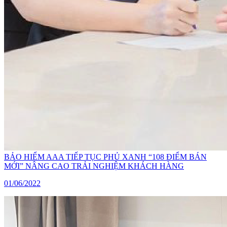
BẢO HIỂM AAA TIẾP TỤC PHỦ XANH “108 ĐIỂM BÁN
MỚI” NÂNG CAO TRẢI NGHIỆM KHÁCH HÀNG
01/06/2022