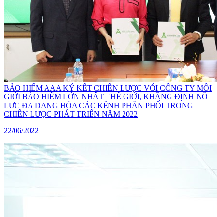
BẢO HIỂM AAA KÝ KẾT CHIẾN LƯỢC VỚI CÔNG TY MÔI
GIỚI BẢO HIỂM LỚN NHẤT THẾ GIỚI, KHẲNG ĐỊNH NỖ
LỰC ĐA DẠNG HÓA CÁC KÊNH PHÂN PHỐI TRONG
CHIẾN LƯỢC PHÁT TRIỂN NĂM 2022
22/06/2022