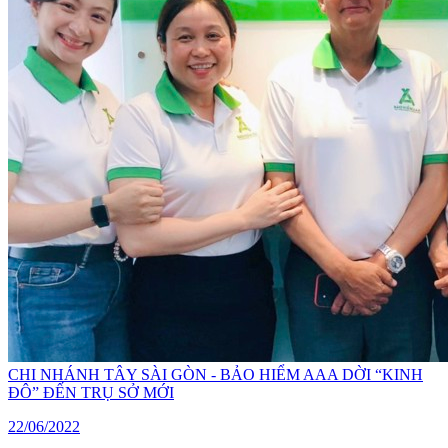
CHI NHÁNH TÂY SÀI GÒN - BẢO HIỂM AAA DỜI “KINH
ĐÔ” ĐẾN TRỤ SỞ MỚI
22/06/2022