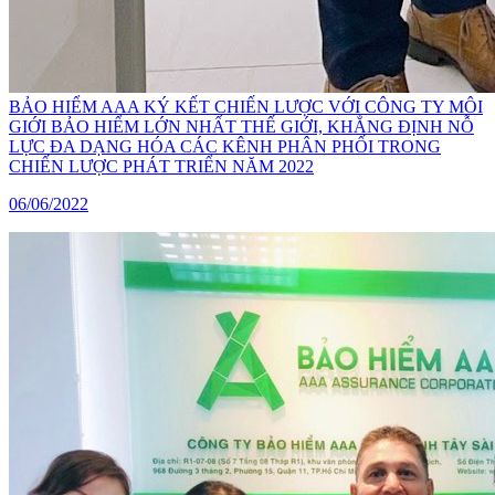
BẢO HIỂM AAA KÝ KẾT CHIẾN LƯỢC VỚI CÔNG TY MÔI
GIỚI BẢO HIỂM LỚN NHẤT THẾ GIỚI, KHẲNG ĐỊNH NỖ
LỰC ĐA DẠNG HÓA CÁC KÊNH PHÂN PHỐI TRONG
CHIẾN LƯỢC PHÁT TRIỂN NĂM 2022
06/06/2022