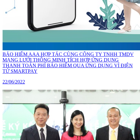
BẢO HIỂM AAA HỢP TÁC CÙNG CÔNG TY TNHH TMDV
MẠNG LƯỚI THÔNG MINH TÍCH HỢP ỨNG DỤNG
THANH TOÁN PHÍ BẢO HIỂM QUA ỨNG DỤNG VÍ ĐIỆN
TỬ SMARTPAY
22/06/2022