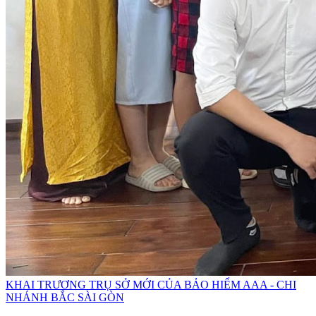
KHAI TRƯƠNG TRỤ SỞ MỚI CỦA BẢO HIỂM AAA - CHI
NHÁNH BẮC SÀI GÒN