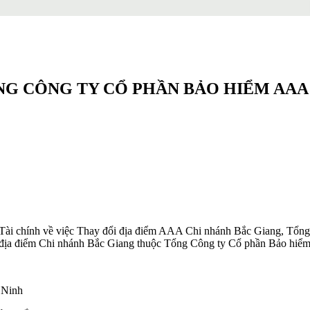
NG CÔNG TY CỔ PHẦN BẢO HIỂM AAA 
i chính về việc Thay đổi địa điểm AAA Chi nhánh Bắc Giang, Tổng C
i địa điểm Chi nhánh Bắc Giang thuộc Tổng Công ty Cổ phần Bảo hiể
 Ninh