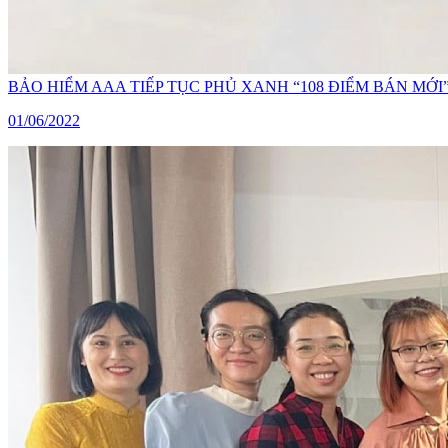
BẢO HIỂM AAA TIẾP TỤC PHỦ XANH “108 ĐIỂM BÁN M
01/06/2022