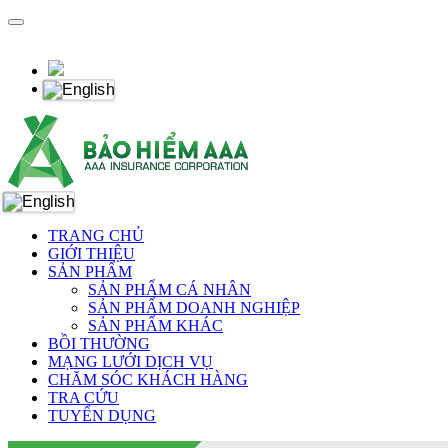
TRANG CHỦ
GIỚI THIỆU
SẢN PHẨM
SẢN PHẨM CÁ NHÂN
SẢN PHẨM DOANH NGHIỆP
SẢN PHẨM KHÁC
BỒI THƯỜNG
MẠNG LƯỚI DỊCH VỤ
CHĂM SÓC KHÁCH HÀNG
TRA CỨU
TUYỂN DỤNG