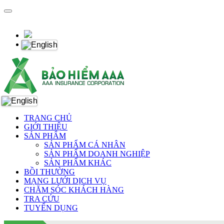
TRANG CHỦ
GIỚI THIỆU
SẢN PHẨM
SẢN PHẨM CÁ NHÂN
SẢN PHẨM DOANH NGHIỆP
SẢN PHẨM KHÁC
BỒI THƯỜNG
MẠNG LƯỚI DỊCH VỤ
CHĂM SÓC KHÁCH HÀNG
TRA CỨU
TUYỂN DỤNG