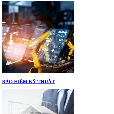
BẢO HIỂM KỸ THUẬT