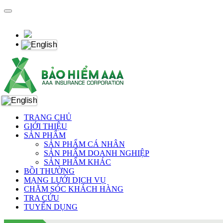
TRANG CHỦ
GIỚI THIỆU
SẢN PHẨM
SẢN PHẨM CÁ NHÂN
SẢN PHẨM DOANH NGHIỆP
SẢN PHẨM KHÁC
BỒI THƯỜNG
MẠNG LƯỚI DỊCH VỤ
CHĂM SÓC KHÁCH HÀNG
TRA CỨU
TUYỂN DỤNG