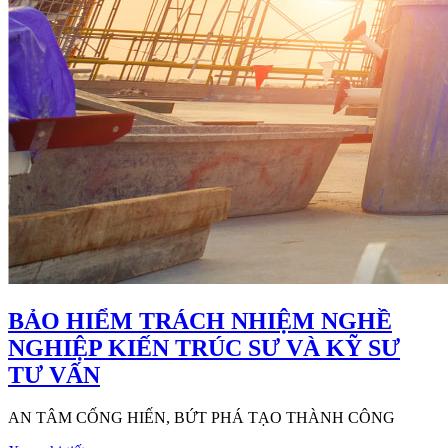
BẢO HIỂM TRÁCH NHIỆM NGHỀ
NGHIỆP KIẾN TRÚC SƯ VÀ KỸ SƯ
TƯ VẤN
AN TÂM CỐNG HIẾN, BỨT PHÁ TẠO THÀNH CÔNG