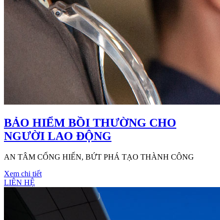
BẢO HIỂM BỒI THƯỜNG CHO
NGƯỜI LAO ĐỘNG
AN TÂM CỐNG HIẾN, BỨT PHÁ TẠO THÀNH CÔNG
Xem chi tiết
LIÊN HỆ