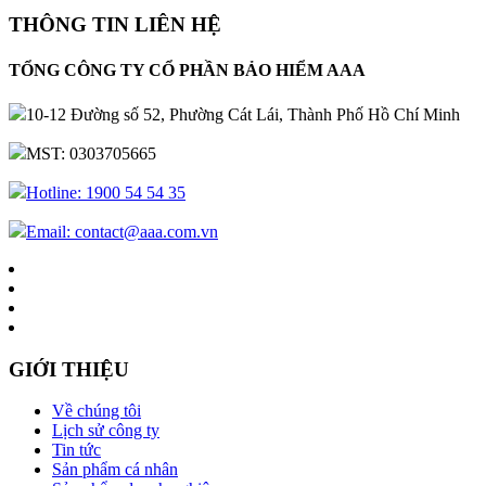
THÔNG TIN LIÊN HỆ
TỔNG CÔNG TY CỔ PHẦN BẢO HIỂM AAA
10-12 Đường số 52, Phường Cát Lái, Thành Phố Hồ Chí Minh
MST: 0303705665
Hotline: 1900 54 54 35
Email: contact@aaa.com.vn
GIỚI THIỆU
Về chúng tôi
Lịch sử công ty
Tin tức
Sản phẩm cá nhân