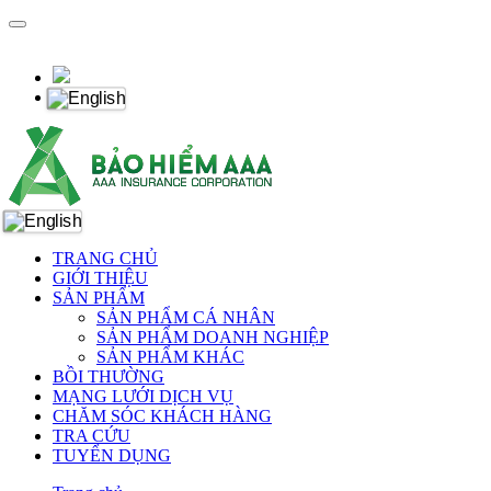
TRANG CHỦ
GIỚI THIỆU
SẢN PHẨM
SẢN PHẨM CÁ NHÂN
SẢN PHẨM DOANH NGHIỆP
SẢN PHẨM KHÁC
BỒI THƯỜNG
MẠNG LƯỚI DỊCH VỤ
CHĂM SÓC KHÁCH HÀNG
TRA CỨU
TUYỂN DỤNG