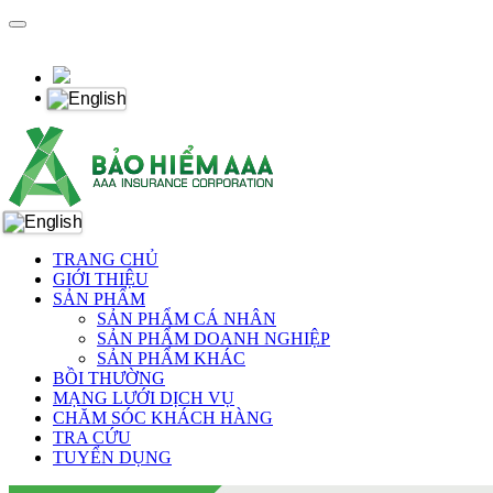
TRANG CHỦ
GIỚI THIỆU
SẢN PHẨM
SẢN PHẨM CÁ NHÂN
SẢN PHẨM DOANH NGHIỆP
SẢN PHẨM KHÁC
BỒI THƯỜNG
MẠNG LƯỚI DỊCH VỤ
CHĂM SÓC KHÁCH HÀNG
TRA CỨU
TUYỂN DỤNG