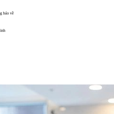
ng báo về
Minh