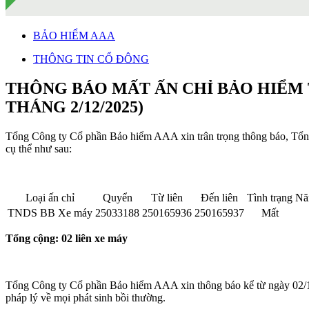
BẢO HIỂM AAA
THÔNG TIN CỔ ĐÔNG
THÔNG BÁO MẤT ẤN CHỈ BẢO HIỂM T
THÁNG 2/12/2025)
Tổng Công ty Cổ phần Bảo hiểm AAA xin trân trọng thông báo, Tổn
cụ thể như sau:
Loại ấn chỉ
Quyển
Từ liên
Đến liên
Tình trạng
Nă
TNDS BB Xe máy
25033188
250165936
250165937
Mất
Tổng cộng: 02 liên xe máy
Tổng Công ty Cổ phần Bảo hiểm AAA xin thông báo kể từ ngày 02/12/
pháp lý về mọi phát sinh bồi thường.