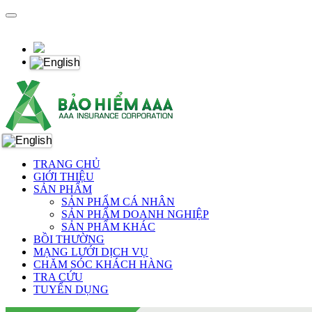
TRANG CHỦ
GIỚI THIỆU
SẢN PHẨM
SẢN PHẨM CÁ NHÂN
SẢN PHẨM DOANH NGHIỆP
SẢN PHẨM KHÁC
BỒI THƯỜNG
MẠNG LƯỚI DỊCH VỤ
CHĂM SÓC KHÁCH HÀNG
TRA CỨU
TUYỂN DỤNG