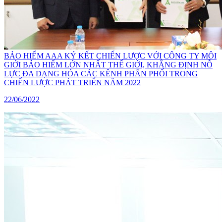
BẢO HIỂM AAA KÝ KẾT CHIẾN LƯỢC VỚI CÔNG TY MÔI
GIỚI BẢO HIỂM LỚN NHẤT THẾ GIỚI, KHẲNG ĐỊNH NỖ
LỰC ĐA DẠNG HÓA CÁC KÊNH PHÂN PHỐI TRONG
CHIẾN LƯỢC PHÁT TRIỂN NĂM 2022
22/06/2022