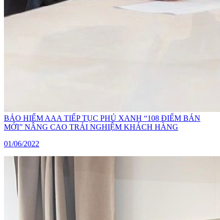
BẢO HIỂM AAA TIẾP TỤC PHỦ XANH “108 ĐIỂM BÁN
MỚI” NÂNG CAO TRẢI NGHIỆM KHÁCH HÀNG
01/06/2022