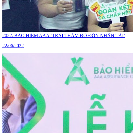
2022: BẢO HIỂM AAA ‘TRẢI THẢM ĐỎ ĐÓN NHÂN TÀI’
22/06/2022