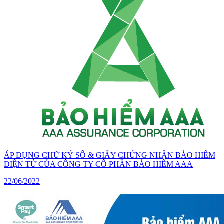
ÁP DỤNG CHỮ KÝ SỐ & GIẤY CHỨNG NHẬN BẢO HIỂM
ĐIỆN TỬ CỦA CÔNG TY CỔ PHẦN BẢO HIỂM AAA
22/06/2022