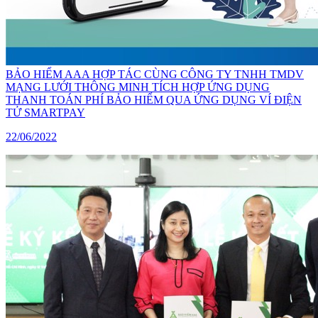
BẢO HIỂM AAA HỢP TÁC CÙNG CÔNG TY TNHH TMDV
MẠNG LƯỚI THÔNG MINH TÍCH HỢP ỨNG DỤNG
THANH TOÁN PHÍ BẢO HIỂM QUA ỨNG DỤNG VÍ ĐIỆN
TỬ SMARTPAY
22/06/2022