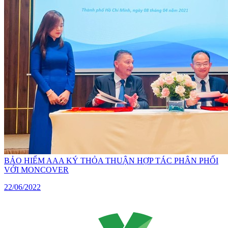
BẢO HIỂM AAA KÝ THỎA THUẬN HỢP TÁC PHÂN PHỐI
VỚI MONCOVER
22/06/2022