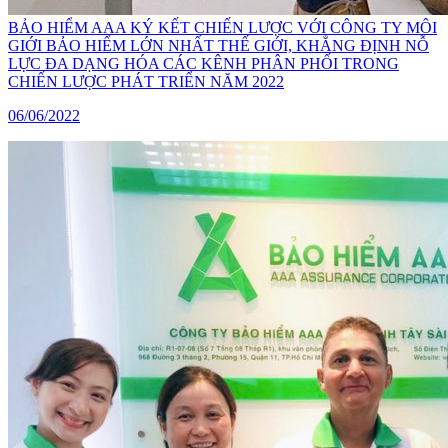
BẢO HIỂM AAA KÝ KẾT CHIẾN LƯỢC VỚI CÔNG TY MÔI
GIỚI BẢO HIỂM LỚN NHẤT THẾ GIỚI, KHẲNG ĐỊNH NỖ
LỰC ĐA DẠNG HÓA CÁC KÊNH PHÂN PHỐI TRONG
CHIẾN LƯỢC PHÁT TRIỂN NĂM 2022
06/06/2022