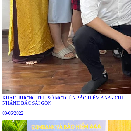
KHAI TRƯƠNG TRỤ SỞ MỚI CỦA BẢO HIỂM AAA - CHI
NHÁNH BẮC SÀI GÒN
03/06/2022