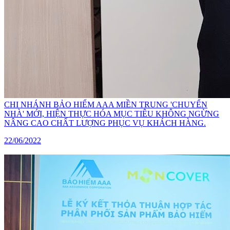
CHI NHÁNH BẢO HIỂM AAA MIỀN TRUNG 'CHUYỂN
NHÀ' MỚI, HIỆN THỰC HÓA MỤC TIÊU KHÔNG NGỪNG
NÂNG CAO CHẤT LƯỢNG PHỤC VỤ KHÁCH HÀNG.
22/06/2022