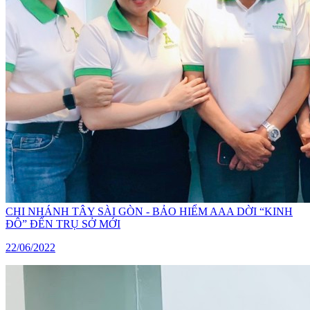
CHI NHÁNH TÂY SÀI GÒN - BẢO HIỂM AAA DỜI “KINH
ĐÔ” ĐẾN TRỤ SỞ MỚI
22/06/2022