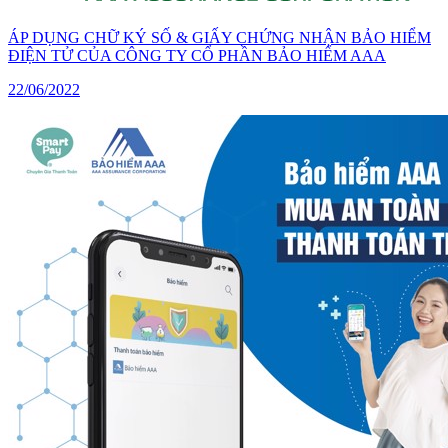
ÁP DỤNG CHỮ KÝ SỐ & GIẤY CHỨNG NHẬN BẢO HIỂM
ĐIỆN TỬ CỦA CÔNG TY CỔ PHẦN BẢO HIỂM AAA
22/06/2022