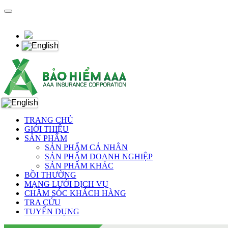
TRANG CHỦ
GIỚI THIỆU
SẢN PHẨM
SẢN PHẨM CÁ NHÂN
SẢN PHẨM DOANH NGHIỆP
SẢN PHẨM KHÁC
BỒI THƯỜNG
MẠNG LƯỚI DỊCH VỤ
CHĂM SÓC KHÁCH HÀNG
TRA CỨU
TUYỂN DỤNG