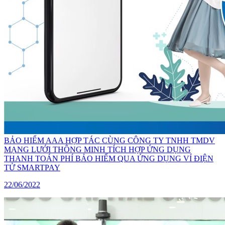
BẢO HIỂM AAA HỢP TÁC CÙNG CÔNG TY TNHH TMDV
MẠNG LƯỚI THÔNG MINH TÍCH HỢP ỨNG DỤNG
THANH TOÁN PHÍ BẢO HIỂM QUA ỨNG DỤNG VÍ ĐIỆN
TỬ SMARTPAY
22/06/2022