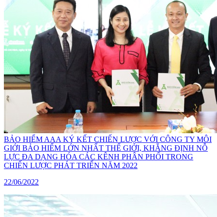
BẢO HIỂM AAA KÝ KẾT CHIẾN LƯỢC VỚI CÔNG TY MÔI
GIỚI BẢO HIỂM LỚN NHẤT THẾ GIỚI, KHẲNG ĐỊNH NỖ
LỰC ĐA DẠNG HÓA CÁC KÊNH PHÂN PHỐI TRONG
CHIẾN LƯỢC PHÁT TRIỂN NĂM 2022
22/06/2022