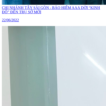
CHI NHÁNH TÂY SÀI GÒN - BẢO HIỂM AAA DỜI “KINH
ĐÔ” ĐẾN TRỤ SỞ MỚI
22/06/2022