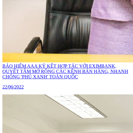
BẢO HIỂM AAA KÝ KẾT HỢP TÁC VỚI EXIMBANK,
QUYẾT TÂM MỞ RỘNG CÁC KÊNH BÁN HÀNG, NHANH
CHÓNG 'PHỦ XANH' TOÀN QUỐC
22/06/2022