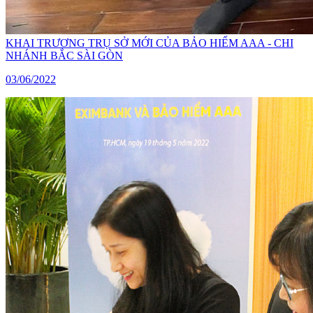
KHAI TRƯƠNG TRỤ SỞ MỚI CỦA BẢO HIỂM AAA - CHI
NHÁNH BẮC SÀI GÒN
03/06/2022