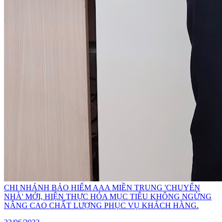
CHI NHÁNH BẢO HIỂM AAA MIỀN TRUNG 'CHUYỂN
NHÀ' MỚI, HIỆN THỰC HÓA MỤC TIÊU KHÔNG NGỪNG
NÂNG CAO CHẤT LƯỢNG PHỤC VỤ KHÁCH HÀNG.