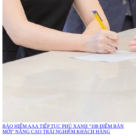
BẢO HIỂM AAA TIẾP TỤC PHỦ XANH “108 ĐIỂM BÁN
MỚI” NÂNG CAO TRẢI NGHIỆM KHÁCH HÀNG