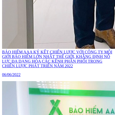
BẢO HIỂM AAA KÝ KẾT CHIẾN LƯỢC VỚI CÔNG TY MÔI
GIỚI BẢO HIỂM LỚN NHẤT THẾ GIỚI, KHẲNG ĐỊNH NỖ
LỰC ĐA DẠNG HÓA CÁC KÊNH PHÂN PHỐI TRONG
CHIẾN LƯỢC PHÁT TRIỂN NĂM 2022
06/06/2022