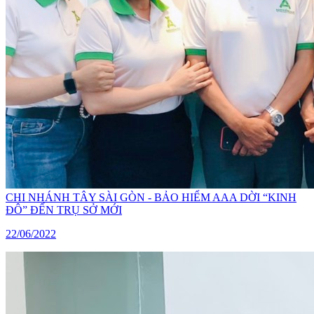
CHI NHÁNH TÂY SÀI GÒN - BẢO HIỂM AAA DỜI “KINH
ĐÔ” ĐẾN TRỤ SỞ MỚI
22/06/2022