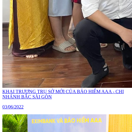
KHAI TRƯƠNG TRỤ SỞ MỚI CỦA BẢO HIỂM AAA - CHI
NHÁNH BẮC SÀI GÒN
03/06/2022