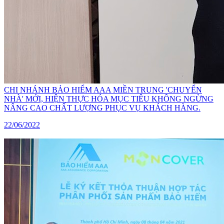
CHI NHÁNH BẢO HIỂM AAA MIỀN TRUNG 'CHUYỂN
NHÀ' MỚI, HIỆN THỰC HÓA MỤC TIÊU KHÔNG NGỪNG
NÂNG CAO CHẤT LƯỢNG PHỤC VỤ KHÁCH HÀNG.
22/06/2022