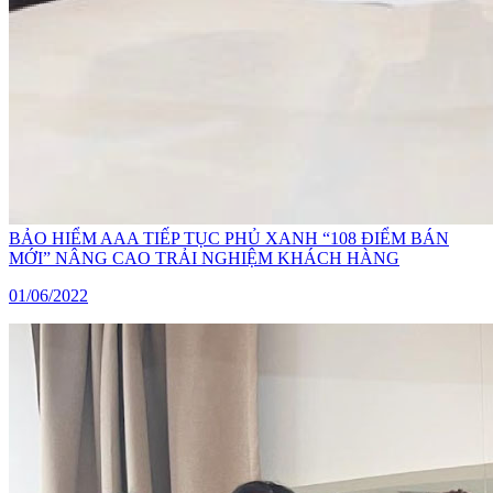
BẢO HIỂM AAA TIẾP TỤC PHỦ XANH “108 ĐIỂM BÁN
MỚI” NÂNG CAO TRẢI NGHIỆM KHÁCH HÀNG
01/06/2022