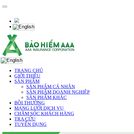
TRANG CHỦ
GIỚI THIỆU
SẢN PHẨM
SẢN PHẨM CÁ NHÂN
SẢN PHẨM DOANH NGHIỆP
SẢN PHẨM KHÁC
BỒI THƯỜNG
MẠNG LƯỚI DỊCH VỤ
CHĂM SÓC KHÁCH HÀNG
TRA CỨU
TUYỂN DỤNG