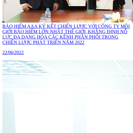
BẢO HIỂM AAA KÝ KẾT CHIẾN LƯỢC VỚI CÔNG TY MÔI
GIỚI BẢO HIỂM LỚN NHẤT THẾ GIỚI, KHẲNG ĐỊNH NỖ
LỰC ĐA DẠNG HÓA CÁC KÊNH PHÂN PHỐI TRONG
CHIẾN LƯỢC PHÁT TRIỂN NĂM 2022
22/06/2022