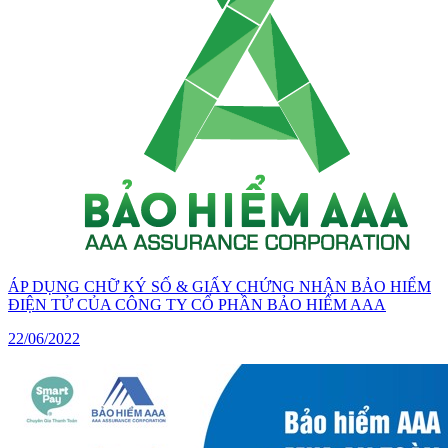
ÁP DỤNG CHỮ KÝ SỐ & GIẤY CHỨNG NHẬN BẢO HIỂM
ĐIỆN TỬ CỦA CÔNG TY CỔ PHẦN BẢO HIỂM AAA
22/06/2022