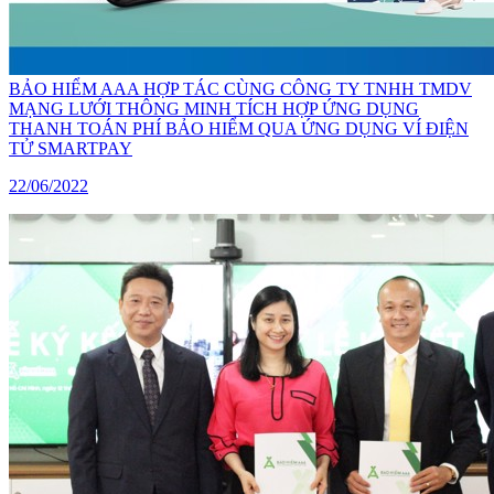
BẢO HIỂM AAA HỢP TÁC CÙNG CÔNG TY TNHH TMDV
MẠNG LƯỚI THÔNG MINH TÍCH HỢP ỨNG DỤNG
THANH TOÁN PHÍ BẢO HIỂM QUA ỨNG DỤNG VÍ ĐIỆN
TỬ SMARTPAY
22/06/2022