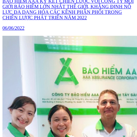
BẢO HIỂM AAA KÝ KẾT CHIẾN LƯỢC VỚI CÔNG TY MÔI
GIỚI BẢO HIỂM LỚN NHẤT THẾ GIỚI, KHẲNG ĐỊNH NỖ
LỰC ĐA DẠNG HÓA CÁC KÊNH PHÂN PHỐI TRONG
CHIẾN LƯỢC PHÁT TRIỂN NĂM 2022
06/06/2022