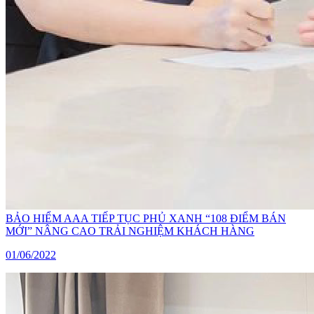
BẢO HIỂM AAA TIẾP TỤC PHỦ XANH “108 ĐIỂM BÁN
MỚI” NÂNG CAO TRẢI NGHIỆM KHÁCH HÀNG
01/06/2022