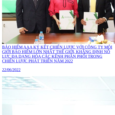
BẢO HIỂM AAA KÝ KẾT CHIẾN LƯỢC VỚI CÔNG TY MÔI
GIỚI BẢO HIỂM LỚN NHẤT THẾ GIỚI, KHẲNG ĐỊNH NỖ
LỰC ĐA DẠNG HÓA CÁC KÊNH PHÂN PHỐI TRONG
CHIẾN LƯỢC PHÁT TRIỂN NĂM 2022
22/06/2022