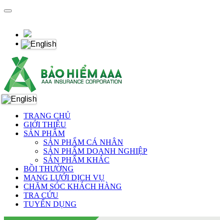
TRANG CHỦ
GIỚI THIỆU
SẢN PHẨM
SẢN PHẨM CÁ NHÂN
SẢN PHẨM DOANH NGHIỆP
SẢN PHẨM KHÁC
BỒI THƯỜNG
MẠNG LƯỚI DỊCH VỤ
CHĂM SÓC KHÁCH HÀNG
TRA CỨU
TUYỂN DỤNG