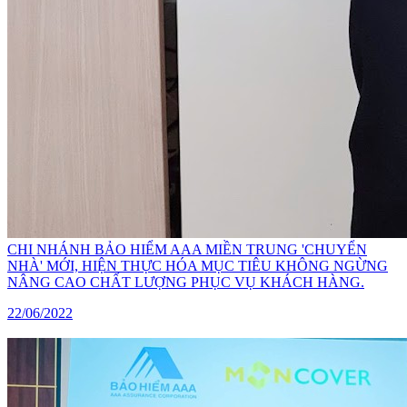
CHI NHÁNH BẢO HIỂM AAA MIỀN TRUNG 'CHUYỂN
NHÀ' MỚI, HIỆN THỰC HÓA MỤC TIÊU KHÔNG NGỪNG
NÂNG CAO CHẤT LƯỢNG PHỤC VỤ KHÁCH HÀNG.
22/06/2022