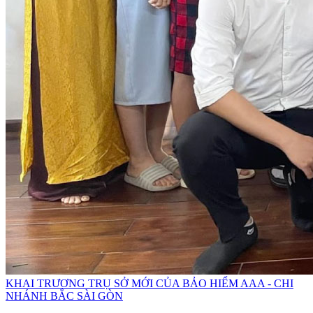
KHAI TRƯƠNG TRỤ SỞ MỚI CỦA BẢO HIỂM AAA - CHI
NHÁNH BẮC SÀI GÒN