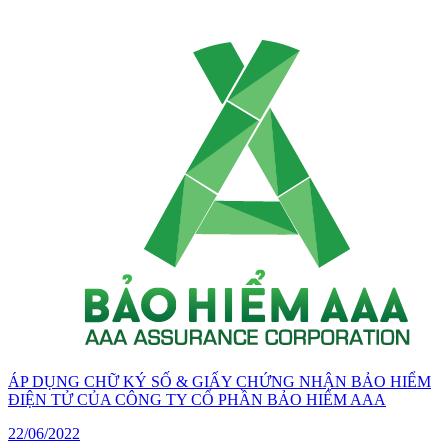
ÁP DỤNG CHỮ KÝ SỐ & GIẤY CHỨNG NHẬN BẢO HIỂM
ĐIỆN TỬ CỦA CÔNG TY CỔ PHẦN BẢO HIỂM AAA
22/06/2022