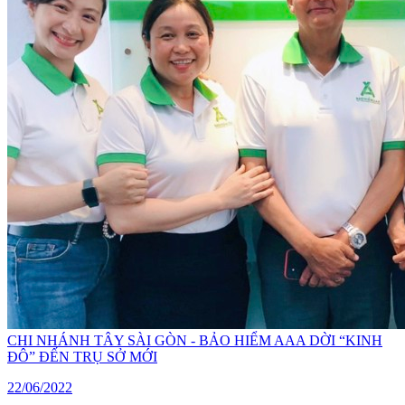
CHI NHÁNH TÂY SÀI GÒN - BẢO HIỂM AAA DỜI “KINH
ĐÔ” ĐẾN TRỤ SỞ MỚI
22/06/2022