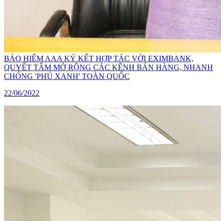
BẢO HIỂM AAA KÝ KẾT HỢP TÁC VỚI EXIMBANK,
QUYẾT TÂM MỞ RỘNG CÁC KÊNH BÁN HÀNG, NHANH
CHÓNG 'PHỦ XANH' TOÀN QUỐC
22/06/2022