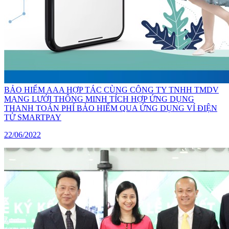
BẢO HIỂM AAA HỢP TÁC CÙNG CÔNG TY TNHH TMDV
MẠNG LƯỚI THÔNG MINH TÍCH HỢP ỨNG DỤNG
THANH TOÁN PHÍ BẢO HIỂM QUA ỨNG DỤNG VÍ ĐIỆN
TỬ SMARTPAY
22/06/2022