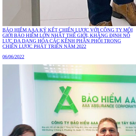
BẢO HIỂM AAA KÝ KẾT CHIẾN LƯỢC VỚI CÔNG TY MÔI
GIỚI BẢO HIỂM LỚN NHẤT THẾ GIỚI, KHẲNG ĐỊNH NỖ
LỰC ĐA DẠNG HÓA CÁC KÊNH PHÂN PHỐI TRONG
CHIẾN LƯỢC PHÁT TRIỂN NĂM 2022
06/06/2022