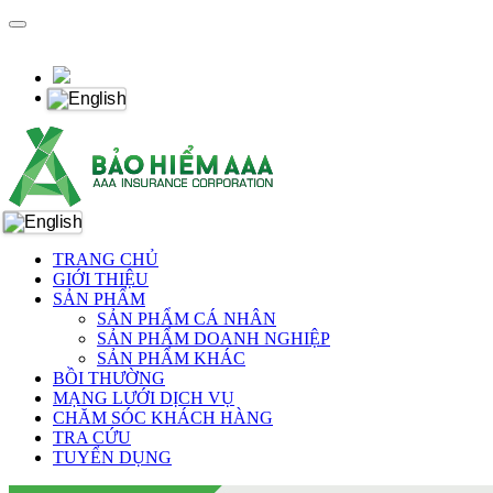
TRANG CHỦ
GIỚI THIỆU
SẢN PHẨM
SẢN PHẨM CÁ NHÂN
SẢN PHẨM DOANH NGHIỆP
SẢN PHẨM KHÁC
BỒI THƯỜNG
MẠNG LƯỚI DỊCH VỤ
CHĂM SÓC KHÁCH HÀNG
TRA CỨU
TUYỂN DỤNG