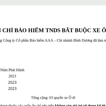
N CHỈ BẢO HIỂM TNDS BẮT BUỘC XE 
g Công ty Cổ phần Bảo hiểm AAA – Chi nhánh Bình Dương đã làm mất
Năm Phát Hành
2023
2023
2023
Tổng cộng: 03 quyển xe Ô tô
 dụng thuộc các cuốn ấn chỉ nêu trên
không còn giá trị sử dụng kể từ