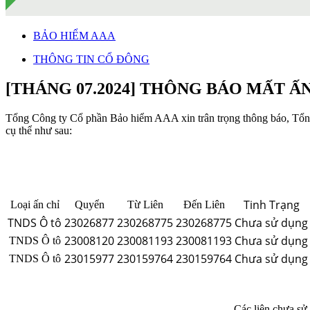
BẢO HIỂM AAA
THÔNG TIN CỔ ĐÔNG
[THÁNG 07.2024] THÔNG BÁO MẤT Ấ
Tổng Công ty Cổ phần Bảo hiểm AAA xin trân trọng thông báo, Tổn
cụ thể như sau:
Tinh Trạng
Loại ấn chỉ
Quyển
Từ Liên
Đến Liên
TNDS Ô tô
23026877
230268775
230268775
Chưa sử dụng
23008120
230081193
230081193
Chưa sử dụng
TNDS Ô tô
23015977
230159764
230159764
Chưa sử dụng
TNDS Ô tô
Các liên chưa sử