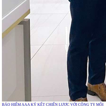
BẢO HIỂM AAA KÝ KẾT CHIẾN LƯỢC VỚI CÔNG TY MÔI