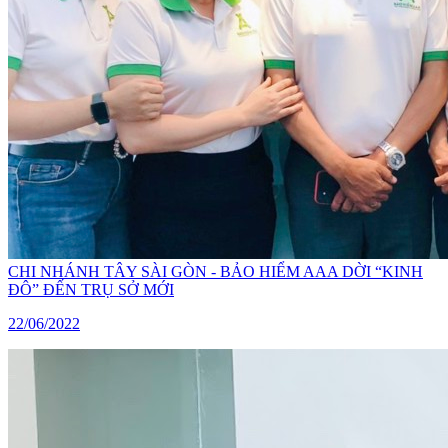
CHI NHÁNH TÂY SÀI GÒN - BẢO HIỂM AAA DỜI “KINH
ĐÔ” ĐẾN TRỤ SỞ MỚI
22/06/2022