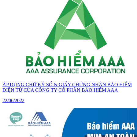
ÁP DỤNG CHỮ KÝ SỐ & GIẤY CHỨNG NHẬN BẢO HIỂM
ĐIỆN TỬ CỦA CÔNG TY CỔ PHẦN BẢO HIỂM AAA
22/06/2022