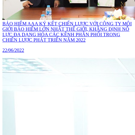
BẢO HIỂM AAA KÝ KẾT CHIẾN LƯỢC VỚI CÔNG TY MÔI
GIỚI BẢO HIỂM LỚN NHẤT THẾ GIỚI, KHẲNG ĐỊNH NỖ
LỰC ĐA DẠNG HÓA CÁC KÊNH PHÂN PHỐI TRONG
CHIẾN LƯỢC PHÁT TRIỂN NĂM 2022
22/06/2022