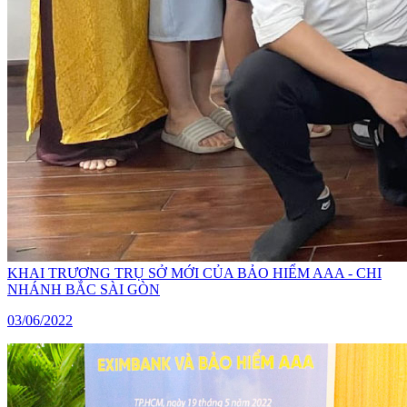
KHAI TRƯƠNG TRỤ SỞ MỚI CỦA BẢO HIỂM AAA - CHI
NHÁNH BẮC SÀI GÒN
03/06/2022