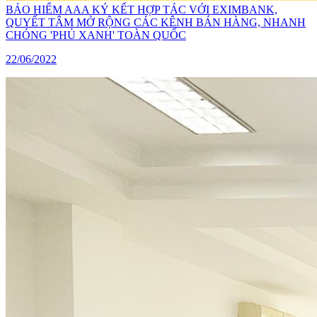
BẢO HIỂM AAA KÝ KẾT HỢP TÁC VỚI EXIMBANK,
QUYẾT TÂM MỞ RỘNG CÁC KÊNH BÁN HÀNG, NHANH
CHÓNG 'PHỦ XANH' TOÀN QUỐC
22/06/2022