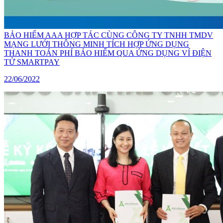
BẢO HIỂM AAA HỢP TÁC CÙNG CÔNG TY TNHH TMDV
MẠNG LƯỚI THÔNG MINH TÍCH HỢP ỨNG DỤNG
THANH TOÁN PHÍ BẢO HIỂM QUA ỨNG DỤNG VÍ ĐIỆN
TỬ SMARTPAY
22/06/2022