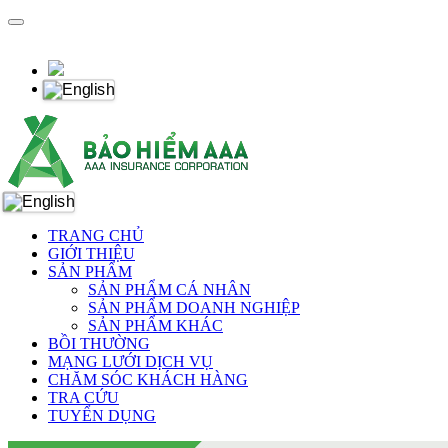
TRANG CHỦ
GIỚI THIỆU
SẢN PHẨM
SẢN PHẨM CÁ NHÂN
SẢN PHẨM DOANH NGHIỆP
SẢN PHẨM KHÁC
BỒI THƯỜNG
MẠNG LƯỚI DỊCH VỤ
CHĂM SÓC KHÁCH HÀNG
TRA CỨU
TUYỂN DỤNG