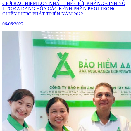
GIỚI BẢO HIỂM LỚN NHẤT THẾ GIỚI, KHẲNG ĐỊNH NỖ
LỰC ĐA DẠNG HÓA CÁC KÊNH PHÂN PHỐI TRONG
CHIẾN LƯỢC PHÁT TRIỂN NĂM 2022
06/06/2022