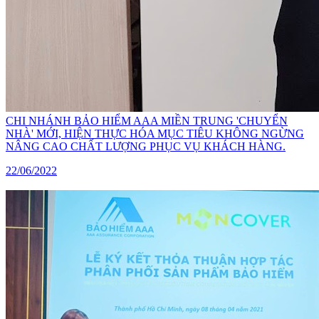
CHI NHÁNH BẢO HIỂM AAA MIỀN TRUNG 'CHUYỂN
NHÀ' MỚI, HIỆN THỰC HÓA MỤC TIÊU KHÔNG NGỪNG
NÂNG CAO CHẤT LƯỢNG PHỤC VỤ KHÁCH HÀNG.
22/06/2022