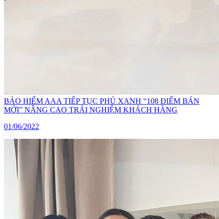
BẢO HIỂM AAA TIẾP TỤC PHỦ XANH “108 ĐIỂM BÁN
MỚI” NÂNG CAO TRẢI NGHIỆM KHÁCH HÀNG
01/06/2022