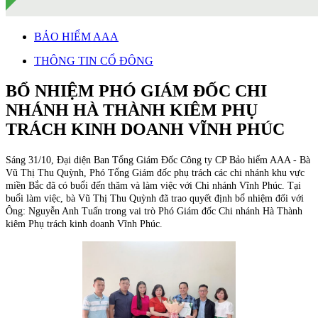
BẢO HIỂM AAA
THÔNG TIN CỔ ĐÔNG
BỔ NHIỆM PHÓ GIÁM ĐỐC CHI
NHÁNH HÀ THÀNH KIÊM PHỤ
TRÁCH KINH DOANH VĨNH PHÚC
Sáng 31/10, Đại diện Ban Tổng Giám Đốc Công ty CP Bảo hiểm AAA - Bà
Vũ Thị Thu Quỳnh, Phó Tổng Giám đốc phụ trách các chi nhánh khu vực
miền Bắc đã có buổi đến thăm và làm việc với Chi nhánh Vĩnh Phúc. Tại
buổi làm việc, bà Vũ Thị Thu Quỳnh đã trao quyết định bổ nhiệm đối với
Ông: Nguyễn Anh Tuấn trong vai trò Phó Giám đốc Chi nhánh Hà Thành
kiêm Phụ trách kinh doanh Vĩnh Phúc. ️