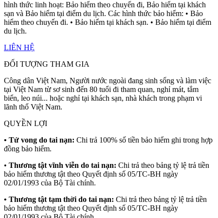
hình thức linh hoạt: Bảo hiểm theo chuyến đi, Bảo hiểm tại khách
sạn và Bảo hiểm tại điểm du lịch. Các hình thức bảo hiểm: • Bảo
hiểm theo chuyến đi. • Bảo hiểm tại khách sạn. • Bảo hiểm tại điểm
du lịch.
LIÊN HỆ
ĐỐI TƯỢNG THAM GIA
Công dân Việt Nam, Người nước ngoài đang sinh sống và làm việc
tại Việt Nam từ sơ sinh đến 80 tuổi đi tham quan, nghỉ mát, tắm
biển, leo núi... hoặc nghỉ tại khách sạn, nhà khách trong phạm vi
lãnh thổ Việt Nam.
QUYỀN LỢI
• Tử vong do tai nạn:
Chi trả 100% số tiền bảo hiểm ghi trong hợp
đồng bảo hiểm.
•
Thương tật vĩnh viễn do tai nạn:
Chi trả theo bảng tỷ lệ trả tiền
bảo hiểm thương tật theo Quyết định số 05/TC‐BH ngày
02/01/1993 của Bộ Tài chính.
• Thương tật tạm thời do tai nạn:
Chi trả theo bảng tỷ lệ trả tiền
bảo hiểm thương tật theo Quyết định số 05/TC‐BH ngày
02/01/1993 của Bộ Tài chính.