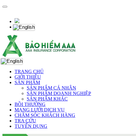
TRANG CHỦ
GIỚI THIỆU
SẢN PHẨM
SẢN PHẨM CÁ NHÂN
SẢN PHẨM DOANH NGHIỆP
SẢN PHẨM KHÁC
BỒI THƯỜNG
MẠNG LƯỚI DỊCH VỤ
CHĂM SÓC KHÁCH HÀNG
TRA CỨU
TUYỂN DỤNG