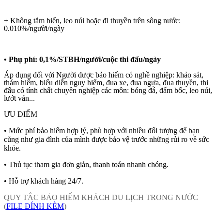
+ Không tắm biển, leo núi hoặc đi thuyền trên sông nước:
0.010%/người/ngày
• Phụ phí: 0,1%/STBH/người/cuộc thi đấu/ngày
Áp dụng đối với Người được bảo hiểm có nghề nghiệp: khảo sát,
thám hiểm, biểu diễn nguy hiểm, đua xe, đua ngựa, đua thuyền, thi
đấu có tính chất chuyên nghiệp các môn: bóng đá, đấm bốc, leo núi,
lướt ván...
ƯU ĐIỂM
• Mức phí bảo hiểm hợp lý, phù hợp với nhiều đối tượng để bạn
cũng như gia đình của mình được bảo vệ trước những rủi ro về sức
khỏe.
• Thủ tục tham gia đơn giản, thanh toán nhanh chóng.
• Hỗ trợ khách hàng 24/7.
QUY TẮC BẢO HIỂM KHÁCH DU LỊCH TRONG NƯỚC
(
FILE ĐÍNH KÈM
)