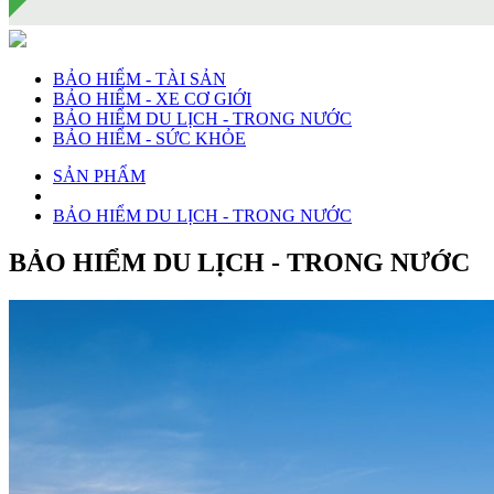
BẢO HIỂM - TÀI SẢN
BẢO HIỂM - XE CƠ GIỚI
BẢO HIỂM DU LỊCH - TRONG NƯỚC
BẢO HIỂM - SỨC KHỎE
SẢN PHẨM
BẢO HIỂM DU LỊCH - TRONG NƯỚC
BẢO HIỂM DU LỊCH - TRONG NƯỚC