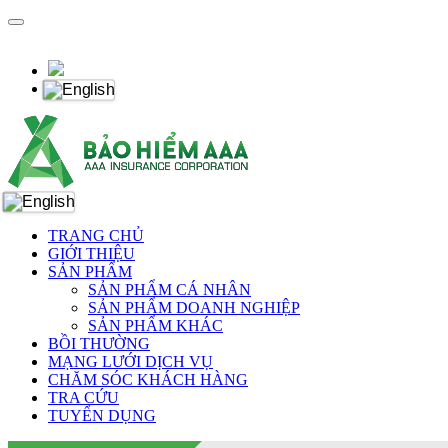
TRANG CHỦ
GIỚI THIỆU
SẢN PHẨM
SẢN PHẨM CÁ NHÂN
SẢN PHẨM DOANH NGHIỆP
SẢN PHẨM KHÁC
BỒI THƯỜNG
MẠNG LƯỚI DỊCH VỤ
CHĂM SÓC KHÁCH HÀNG
TRA CỨU
TUYỂN DỤNG