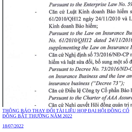
THÔNG BÁO THAY ĐỔI TÀI LIỆU HỌP ĐẠI HỘI ĐỒNG CỔ
ĐÔNG BẤT THƯỜNG NĂM 2022
18/07/2022