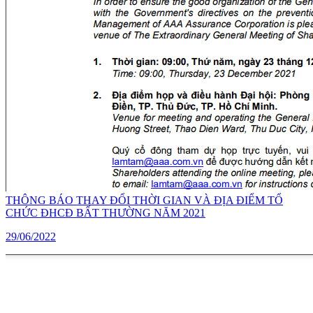
THÔNG BÁO THAY ĐỔI THỜI GIAN VÀ ĐỊA ĐIỂM TỔ
CHỨC ĐHCĐ BẤT THƯỜNG NĂM 2021
29/06/2022