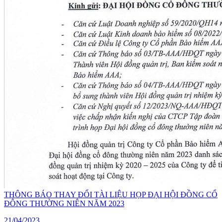
THÔNG BÁO THAY ĐỔI TÀI LIỆU HỌP ĐẠI HỘI ĐỒNG CỔ
ĐÔNG THƯỜNG NIÊN NĂM 2023
21/04/2023