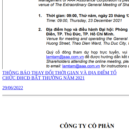
THÔNG BÁO THAY ĐỔI THỜI GIAN VÀ ĐỊA ĐIỂM TỔ
CHỨC ĐHCĐ BẤT THƯỜNG NĂM 2021
29/06/2022