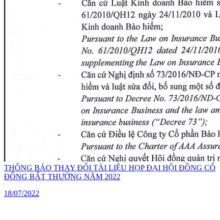
THÔNG BÁO THAY ĐỔI TÀI LIỆU HỌP ĐẠI HỘI ĐỒNG CỔ
ĐÔNG BẤT THƯỜNG NĂM 2022
18/07/2022