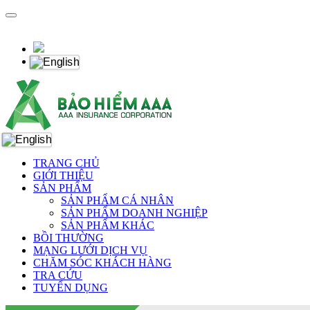
TRANG CHỦ
GIỚI THIỆU
SẢN PHẨM
SẢN PHẨM CÁ NHÂN
SẢN PHẨM DOANH NGHIỆP
SẢN PHẨM KHÁC
BỒI THƯỜNG
MẠNG LƯỚI DỊCH VỤ
CHĂM SÓC KHÁCH HÀNG
TRA CỨU
TUYỂN DỤNG