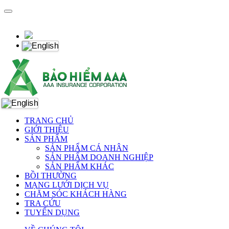
TRANG CHỦ
GIỚI THIỆU
SẢN PHẨM
SẢN PHẨM CÁ NHÂN
SẢN PHẨM DOANH NGHIỆP
SẢN PHẨM KHÁC
BỒI THƯỜNG
MẠNG LƯỚI DỊCH VỤ
CHĂM SÓC KHÁCH HÀNG
TRA CỨU
TUYỂN DỤNG